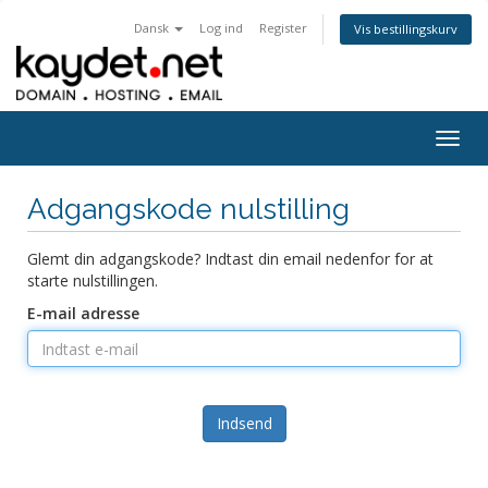
Dansk
Log ind
Register
Vis bestillingskurv
Togg
navig
Adgangskode nulstilling
Glemt din adgangskode? Indtast din email nedenfor for at
starte nulstillingen.
E-mail adresse
Indsend