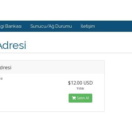
lgi Bankası
Sunucu/Ağ Durumu
İletişim
Adresi
dresi
si
$12.00 USD
Yıllık
Satın Al