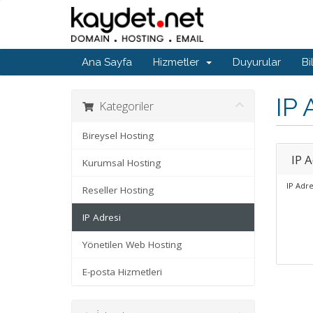
Ana Sayfa
Hizmetler
Duyurular
Bi
IP 
Kategoriler
Bireysel Hosting
IP A
Kurumsal Hosting
IP Adre
Reseller Hosting
IP Adresi
Yönetilen Web Hosting
E-posta Hizmetleri