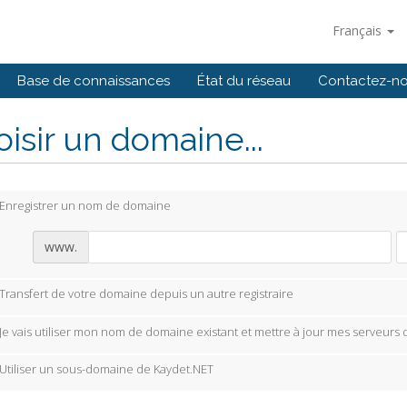
Français
Base de connaissances
État du réseau
Contactez-n
isir un domaine...
Enregistrer un nom de domaine
www.
Transfert de votre domaine depuis un autre registraire
Je vais utiliser mon nom de domaine existant et mettre à jour mes serveurs
Utiliser un sous-domaine de Kaydet.NET