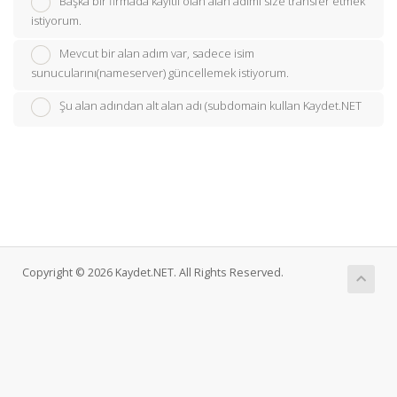
Başka bir firmada kayıtlı olan alan adımı size transfer etmek
istiyorum.
Mevcut bir alan adım var, sadece isim
sunucularını(nameserver) güncellemek istiyorum.
Şu alan adından alt alan adı (subdomain kullan Kaydet.NET
Copyright © 2026 Kaydet.NET. All Rights Reserved.