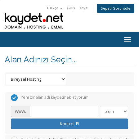
Türkçe
Giriş
Kayıt
Sepeti Görüntüle
Togg
navig
Alan Adınızı Seçin...
Yeni bir alan adı kaydetmek istiyorum.
www.
Kontrol Et