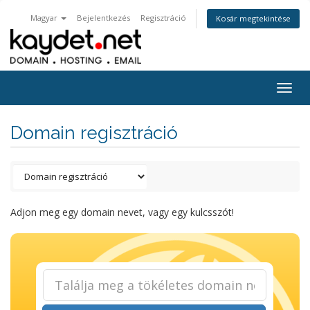
Magyar
Bejelentkezés
Regisztráció
Kosár megtekintése
Togg
navig
Domain regisztráció
Adjon meg egy domain nevet, vagy egy kulcsszót!