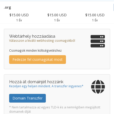
.org
$15.00 USD
$15.00 USD
$15.00 USD
1 Év
1 Év
1 Év
Webtárhely hozzáadása
Válasszon a kiváló webhosting csomagokból
Csomagok minden költségvetéshez
Fedezze fel csomagokat most
Hozzá át domainjét hozzánk
Kezeljen egy helyen mindent. A transzfer ingyenes*
Domain Transzfer
* Nem tartalmazza az egyes TLD-k és a nemrégiben megújított
domainek díját