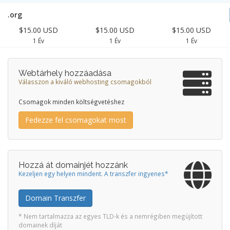
.org
$15.00 USD
$15.00 USD
$15.00 USD
1 Év
1 Év
1 Év
Webtárhely hozzáadása
Válasszon a kiváló webhosting csomagokból
Csomagok minden költségvetéshez
Fedezze fel csomagokat most
Hozzá át domainjét hozzánk
Kezeljen egy helyen mindent. A transzfer ingyenes*
Domain Transzfer
* Nem tartalmazza az egyes TLD-k és a nemrégiben megújított
domainek díját