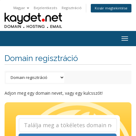
Magyar
Bejelentkezés
Regisztráció
Kosár megtekintése
Togg
navig
Domain regisztráció
Adjon meg egy domain nevet, vagy egy kulcsszót!