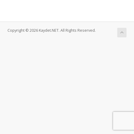
Copyright © 2026 Kaydet.NET. All Rights Reserved.